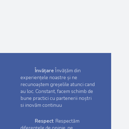
Învățare
Învățăm din
experiențele noastre și ne
recunoaștem greșelile atunci cand
au loc. Constant, facem schimb de
bune practici cu partenerii noștri
si inovăm continuu
Respect
Respectăm
diferențele de opinie, ne