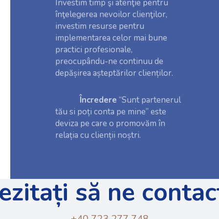
Investim timp şi atenţie pentru
înţelegerea nevoilor clienţilor,
investim resurse pentru
implementarea celor mai bune
practici profesionale,
preocupându-ne continuu de
depășirea așteptărilor clienților.
Încredere
“Sunt partenerul
tău si poți conta pe mine” este
deviza pe care o promovăm în
relația cu clienții noștri.
ezitați să ne contact
+40 723 277 748