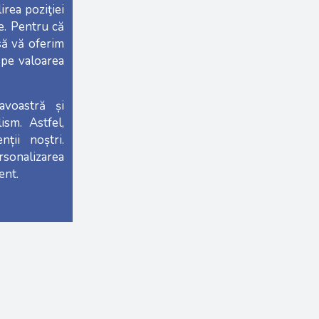
lirea poziţiei
ne. Pentru că
să vă oferim
 pe valoarea
voastră și
ism. Astfel,
ții noștri.
sonalizarea
ent.