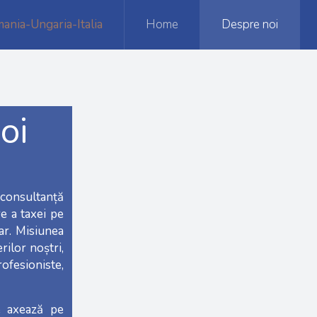
Home
Despre noi
oi
 consultanță
re a taxei pe
ar. Misiunea
rilor noștri,
rofesioniste,
e axează pe