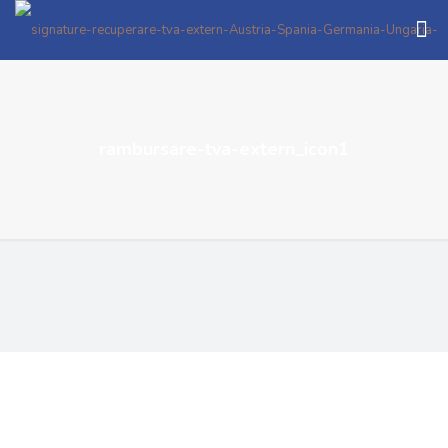
rambursare-tva-extern_icon1