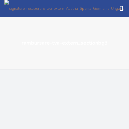
rambursare-tva-extern_sectionbg3