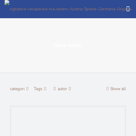
lipsa soferi
categori
Tags
autor
Show all