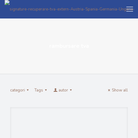
rambursare tva
categori
Tags
autor
Show all