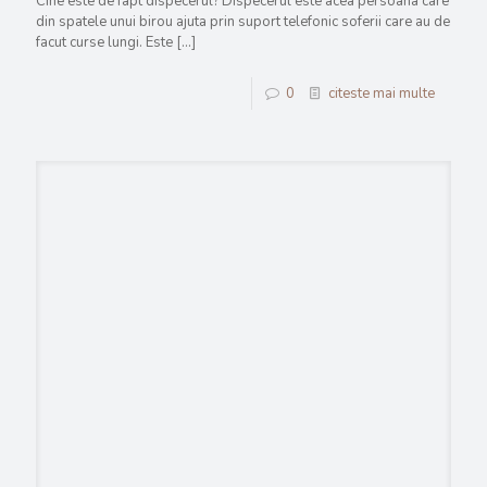
Cine este de fapt dispecerul? Dispecerul este acea persoana care
din spatele unui birou ajuta prin suport telefonic soferii care au de
facut curse lungi. Este
[…]
0
citeste mai multe